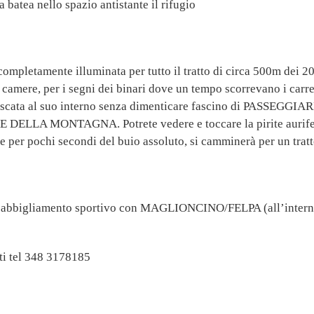
 batea nello spazio antistante il rifugio
ompletamente illuminata per tutto il tratto di circa 500m dei 20k
 camere, per i segni dei binari dove un tempo scorrevano i carre
 cascata al suo interno senza dimenticare fascino di PAS
A MONTAGNA. Potrete vedere e toccare la pirite aurifera e
e per pochi secondi del buio assoluto, si camminerà per un tratto
, abbigliamento sportivo con MAGLIONCINO/FELPA (all’interno 
ti tel 348 3178185