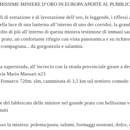
HISSIME MINIERE D’ORO IN EUROPA APERTE AL PUBBLIC
i di estrazione e di lavorazione dell’oro, le leggende, i riflessi
della luce di una lanterna all’interno di uno dei corridoi, la gr
molto di più all’interno di questa miniera testimone di immani sa
 prato, un confortante rifugio con vista panoramica e su richiest
ccompagnata... da gorgonzola e salamini.
a superstrada, all’incrocio con la strada provinciale girare a de
 via Mario Massari n23
a Fomarco 720m. slm, camminata di 3,5 km sul sentiero comodo e
 del fabbricato delle miniere nel grande prato con bellissima v
tutti
so la miniera: polenta/pasta, salumi, formaggi nostrani, dolce, 