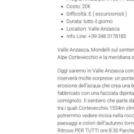
Costo:
20€
Difficoltà:
E ( escursionisti )
Durata:
tutto il giorno
Location:
Valle Anzasca
Info Line:
+39 348 3178185
Valle Anzasca, Mondelli sul sentier
Alpe Cortevecchio e la meridiana s
Oggi saremo in Valle Anzasca con i
riserverà molte sorprese: un pont
erosione dell’acqua che crea una be
fabbricato con una facciata dipint
comignolo. Il sentiero che parte da
tra i quali Cortevecchio 1534m slm
potremmo vedere incisa nella rocc
paesaggi e colori dell’autunno tor
Ritrovo PER TUTTI ore 8.30 Parcheg