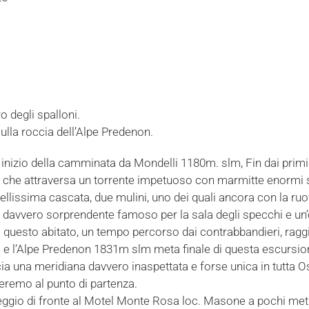
o degli spalloni.
ulla roccia dell’Alpe Predenon.
nizio della camminata da Mondelli 1180m. slm, Fin dai primi 
e che attraversa un torrente impetuoso con marmitte enormi s
llissima cascata, due mulini, uno dei quali ancora con la ruota
a davvero sorprendente famoso per la sala degli specchi e un’
 questo abitato, un tempo percorso dai contrabbandieri, raggi
 e l’Alpe Predenon 1831m slm meta finale di questa escursion
ia una meridiana davvero inaspettata e forse unica in tutta
neremo al punto di partenza.
gio di fronte al Motel Monte Rosa loc. Masone a pochi metri