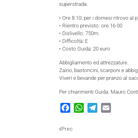
superstrada.
• Ore 8.10: per i domesi ritrovo a
• Rientro previsto: ore 16.00
• Dislivello: 750m.
• Difficoltà: E
• Costo Guida: 20 euro
Abbigliamento ed attrezzature.
Zaino, bastoncini, scarponi e abb
Viveri e bevande per pranzo al sac
Per chiarimenti Guida: Mauro Con
Facebook
WhatsApp
Telegram
Email
Prec