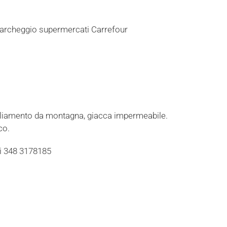
l parcheggio supermercati Carrefour
igliamento da montagna, giacca impermeabile.
co.
ti 348 3178185