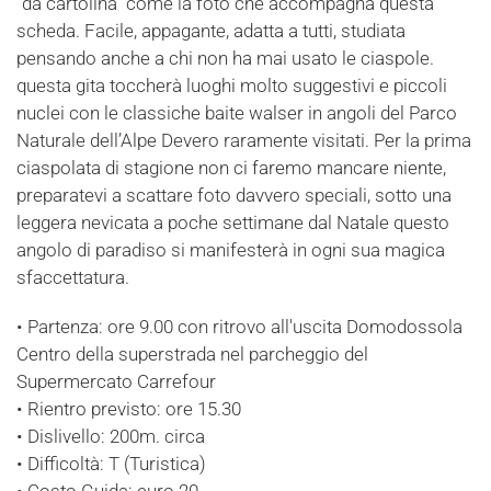
“da cartolina” come la foto che accompagna questa
scheda. Facile, appagante, adatta a tutti, studiata
pensando anche a chi non ha mai usato le ciaspole.
questa gita toccherà luoghi molto suggestivi e piccoli
nuclei con le classiche baite walser in angoli del Parco
Naturale dell’Alpe Devero raramente visitati. Per la prima
ciaspolata di stagione non ci faremo mancare niente,
preparatevi a scattare foto davvero speciali, sotto una
leggera nevicata a poche settimane dal Natale questo
angolo di paradiso si manifesterà in ogni sua magica
sfaccettatura.
• Partenza: ore 9.00 con ritrovo all'uscita Domodossola
Centro della superstrada nel parcheggio del
Supermercato Carrefour
• Rientro previsto: ore 15.30
• Dislivello: 200m. circa
• Difficoltà: T (Turistica)
• Costo Guida: euro 20