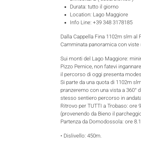
Durata:
tutto il giorno
Location:
Lago Maggiore
Info Line:
+39 348 3178185
Dalla Cappella Fina 1102m slm al 
Camminata panoramica con viste s
Sui monti del Lago Maggiore: min
Pizzo Pernice, non fatevi ingannar
il percorso di oggi presenta modesti
Si parte da una quota di 1102m slm
pranzeremo con una vista a 360° 
stesso sentiero percorso in andata
Ritrovo per TUTTI a Trobaso: ore 9
(provenendo da Bieno il parcheggio 
Partenza da Domodossola: ore 8.1
• Dislivello: 450m.