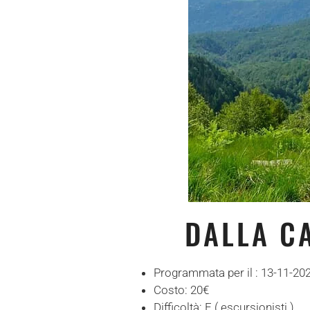
DALLA CA
Programmata per il :
13-11-20
Costo:
20€
Difficoltà:
E ( escursionisti )