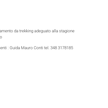
liamento da trekking adeguato alla stagione
co
menti : Guida Mauro Conti tel. 348 3178185