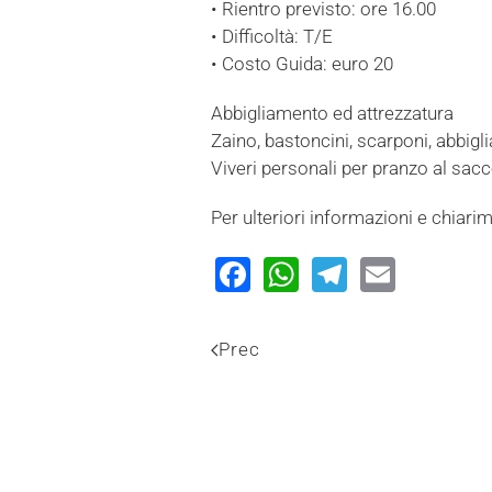
• Rientro previsto: ore 16.00
• Difficoltà: T/E
• Costo Guida: euro 20
Abbigliamento ed attrezzatura
Zaino, bastoncini, scarponi, abbig
Viveri personali per pranzo al sac
Per ulteriori informazioni e chiari
Facebook
WhatsApp
Telegram
Email
Prec