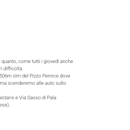
 quanto, come tutti i giovedì anche
 difficoltà.
 1506m slm del Pizzo Pernice dove
lma scenderemo alle auto sullo
Notaris e Via Sasso di Pala
aese).