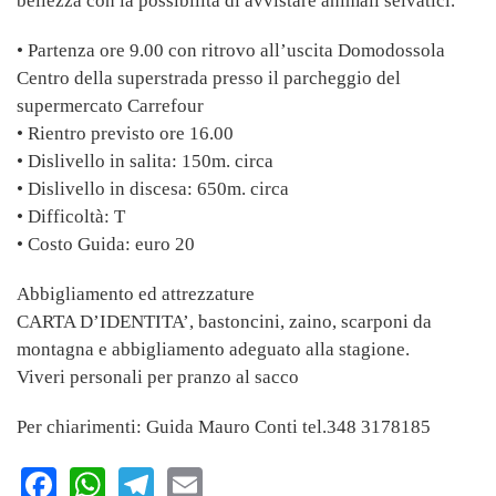
bellezza con la possibilità di avvistare animali selvatici.
• Partenza ore 9.00 con ritrovo all’uscita Domodossola
Centro della superstrada presso il parcheggio del
supermercato Carrefour
• Rientro previsto ore 16.00
• Dislivello in salita: 150m. circa
• Dislivello in discesa: 650m. circa
• Difficoltà: T
• Costo Guida: euro 20
Abbigliamento ed attrezzature
CARTA D’IDENTITA’, bastoncini, zaino, scarponi da
montagna e abbigliamento adeguato alla stagione.
Viveri personali per pranzo al sacco
Per chiarimenti: Guida Mauro Conti tel.348 3178185
Facebook
WhatsApp
Telegram
Email