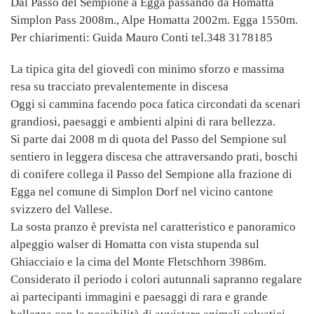
Dal Passo del Sempione a Egga passando da Homatta
Simplon Pass 2008m., Alpe Homatta 2002m. Egga 1550m.
Per chiarimenti: Guida Mauro Conti tel.348 3178185
La tipica gita del giovedì con minimo sforzo e massima
resa su tracciato prevalentemente in discesa
Oggi si cammina facendo poca fatica circondati da scenari
grandiosi, paesaggi e ambienti alpini di rara bellezza.
Si parte dai 2008 m di quota del Passo del Sempione sul
sentiero in leggera discesa che attraversando prati, boschi
di conifere collega il Passo del Sempione alla frazione di
Egga nel comune di Simplon Dorf nel vicino cantone
svizzero del Vallese.
La sosta pranzo è prevista nel caratteristico e panoramico
alpeggio walser di Homatta con vista stupenda sul
Ghiacciaio e la cima del Monte Fletschhorn 3986m.
Considerato il periodo i colori autunnali sapranno regalare
ai partecipanti immagini e paesaggi di rara e grande