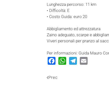
Lunghezza percorso: 11 km
• Difficoltà: E
• Costo Guida: euro 20
Abbigliamento ed attrezzatura
Zaino adeguato, scarpe e abbigli
Viveri personali per pranzo al sacc
Per informazioni: Guida Mauro Con
Facebook
WhatsApp
Telegram
Email
Prec