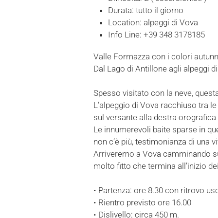
Durata:
tutto il giorno
Location:
alpeggi di Vova
Info Line:
+39 348 3178185
Valle Formazza con i colori autunn
Dal Lago di Antillone agli alpeggi d
Spesso visitato con la neve, questa
L’alpeggio di Vova racchiuso tra le
sul versante alla destra orografica 
Le innumerevoli baite sparse in qu
non c’è più, testimonianza di una vi
Arriveremo a Vova camminando sul c
molto fitto che termina all’inizio d
• Partenza: ore 8.30 con ritrovo 
• Rientro previsto ore 16.00
• Dislivello: circa 450 m.