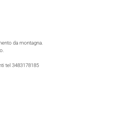
amento da montagna.
o.
ti tel 3483178185