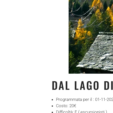
DAL LAGO D
Programmata per il :
01-11-20
Costo:
20€
Difficoltà:
E ( escursionisti )