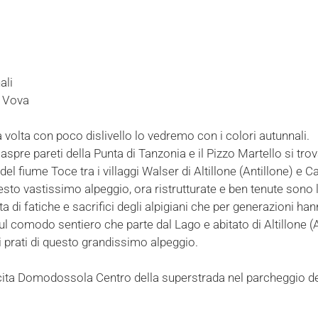
ali
i Vova
 volta con poco dislivello lo vedremo con i colori autunnali.
 aspre pareti della Punta di Tanzonia e il Pizzo Martello si t
del fiume Toce tra i villaggi Walser di Altillone (Antillone) e C
esto vastissimo alpeggio, ora ristrutturate e ben tenute son
ta di fatiche e sacrifici degli alpigiani che per generazioni h
omodo sentiero che parte dal Lago e abitato di Altillone (An
ei prati di questo grandissimo alpeggio.
uscita Domodossola Centro della superstrada nel parcheggio d