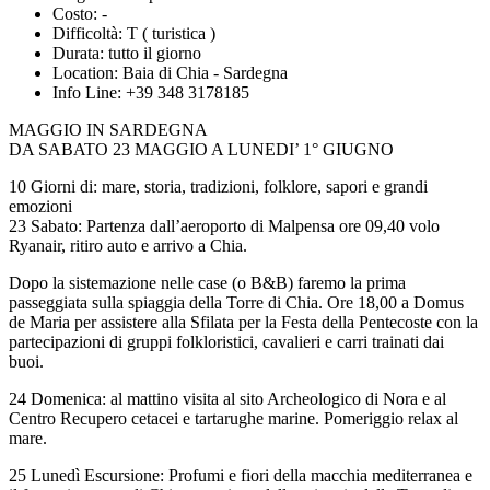
Costo:
-
Difficoltà:
T ( turistica )
Durata:
tutto il giorno
Location:
Baia di Chia - Sardegna
Info Line:
+39 348 3178185
MAGGIO IN SARDEGNA
DA SABATO 23 MAGGIO A LUNEDI’ 1° GIUGNO
10 Giorni di: mare, storia, tradizioni, folklore, sapori e grandi
emozioni
23 Sabato: Partenza dall’aeroporto di Malpensa ore 09,40 volo
Ryanair, ritiro auto e arrivo a Chia.
Dopo la sistemazione nelle case (o B&B) faremo la prima
passeggiata sulla spiaggia della Torre di Chia. Ore 18,00 a Domus
de Maria per assistere alla Sfilata per la Festa della Pentecoste con la
partecipazioni di gruppi folkloristici, cavalieri e carri trainati dai
buoi.
24 Domenica: al mattino visita al sito Archeologico di Nora e al
Centro Recupero cetacei e tartarughe marine. Pomeriggio relax al
mare.
25 Lunedì Escursione: Profumi e fiori della macchia mediterranea e