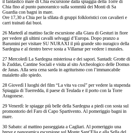
il fantastico mare di Chia escursione dalla spiaggia della Torre di
Chia fino al punto panoramico sulla sommità dei Monti di Sa
Guardia con bagni in mare.
Ore 17,30 a Chia per la sfilata di gruppi folkloristici con cavalieri e
carri trainati dai buoi.
26 Martedì al mattino facile escursione alla Giara di Gesturi in fiore
per vedere gli ultimi cavalli selvaggi d’Europa. Dopo pranzo a
Barumini per visitare SU NURAXI il più grande sito nuragico della
Sardegna e al rientro breve sosta a Villamar per vedere i murales.
27 Mercoledì La Sardegna misteriosa e dei sapori. Santadi: Grotte di
Is Zuddas, Cantine Sociali e visita al sito Archeologico delle Domus
de Janas. Alla sera cena sarda in agriturismo con l’immancabile
maialetto allo spiedo.
28 Giovedì I luoghi del film “La vita va così” per vedere la stupenda
Spiaggia di Tuerredda, il paese di Teulada e il porto con la Torre
Aragonese.
29 Venerdì: le spiagge più belle della Sardegna a piedi con sosta sul
promontorio del Faro di Capo Spartivento. Al pomeriggio bagni in
mare.
30 Sabato: al mattino passeggiata a Cagliari. Al pomeriggio una
breve e panoramica escursione sul Monte Sant’Elia e alla Sella del